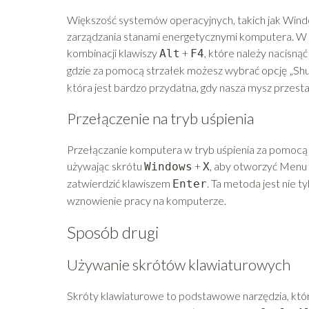
Większość systemów operacyjnych, takich jak Wind
zarządzania stanami energetycznymi komputera. W 
kombinacji klawiszy
+
, które należy nacisną
Alt
F4
gdzie za pomocą strzałek możesz wybrać opcję „Shu
która jest bardzo przydatna, gdy nasza mysz przest
Przełączenie na tryb uśpienia
Przełączanie komputera w tryb uśpienia za pomocą 
używając skrótu
+
, aby otworzyć Menu 
Windows
X
zatwierdzić klawiszem
. Ta metoda jest nie t
Enter
wznowienie pracy na komputerze.
Sposób drugi
Używanie skrótów klawiaturowych
Skróty klawiaturowe to podstawowe narzędzia, któ