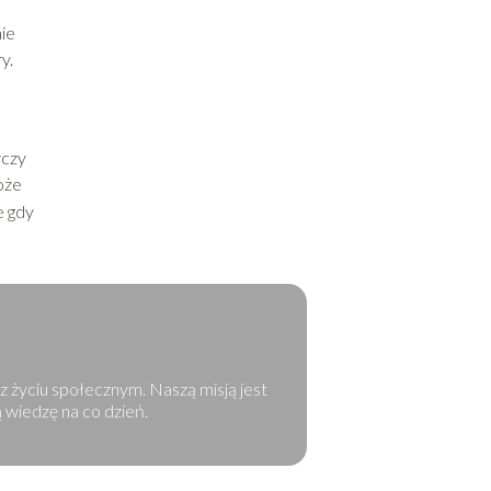
ie
y.
rczy
oże
e gdy
az życiu społecznym. Naszą misją jest
 wiedzę na co dzień.