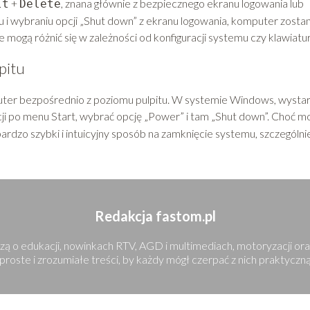
+
, znana głównie z bezpiecznego ekranu logowania lub
lt
Delete
i wybraniu opcji „Shut down” z ekranu logowania, komputer zostan
 mogą różnić się w zależności od konfiguracji systemu czy klawiatur
pitu
ter bezpośrednio z poziomu pulpitu. W systemie Windows, wysta
acji po menu Start, wybrać opcję „Power” i tam „Shut down”. Choć m
rdzo szybki i intuicyjny sposób na zamknięcie systemu, szczególni
Redakcja fastom.pl
edzą o edukacji, nowinkach RTV, AGD i multimediach, motoryzacji or
oste i zrozumiałe treści, by każdy mógł czerpać z nich praktyczną