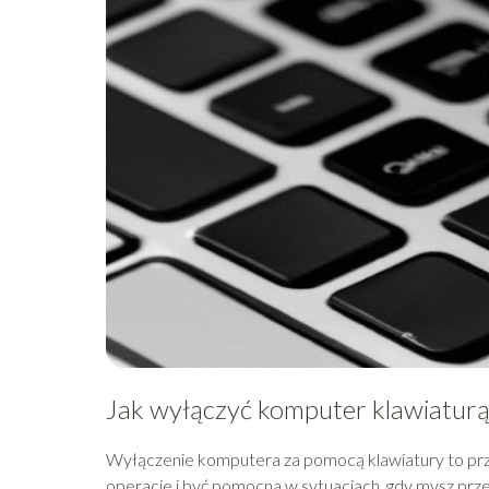
Jak wyłączyć komputer klawiaturą
Wyłączenie komputera za pomocą klawiatury to prz
operacje i być pomocna w sytuacjach, gdy mysz przes