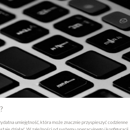
?
ydatna umiejętność, która może znacznie przyspieszyć codzienne
taje działać. W zależności od systemu operacyjnego i konfiguracji