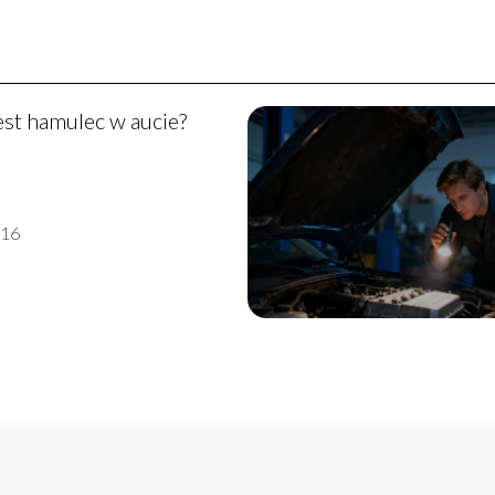
est hamulec w aucie?
-16