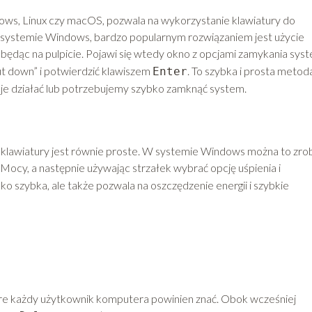
ows, Linux czy macOS, pozwala na wykorzystanie klawiatury do
systemie Windows, bardzo popularnym rozwiązaniem jest użycie
ć będąc na pulpicie. Pojawi się wtedy okno z opcjami zamykania sys
t down” i potwierdzić klawiszem
. To szybka i prosta metod
Enter
aje działać lub potrzebujemy szybko zamknąć system.
klawiatury jest równie proste. W systemie Windows można to zrob
Mocy, a następnie używając strzałek wybrać opcję uśpienia i
ylko szybka, ale także pozwala na oszczędzenie energii i szybkie
re każdy użytkownik komputera powinien znać. Obok wcześniej