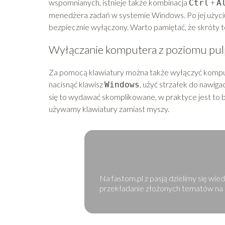
wspomnianych, istnieje także kombinacja
+
Ctrl
A
menedżera zadań w systemie Windows. Po jej użyciu 
bezpiecznie wyłączony. Warto pamiętać, że skróty te
Wyłączanie komputera z poziomu pul
Za pomocą klawiatury można także wyłączyć kompu
nacisnąć klawisz
, użyć strzałek do nawig
Windows
się to wydawać skomplikowane, w praktyce jest to ba
używamy klawiatury zamiast myszy.
Na fastom.pl z pasją dzielimy się wi
przekładanie złożonych tematów na pr