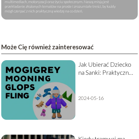
multimediach, motoryzacji oraz życiu społecznym. Naszą misją jest
przekładanie złożonych tematów na proste i zrozumiałe treści, by każdy
mógł czerpać z nich praktyczną wiedzę na co dzień.
Może Cię również zainteresować
Jak Ubierać Dziecko
na Sanki: Praktyczny
Poradnik dla
Rodziców
2024-05-16
Kiedy tramwaj ma