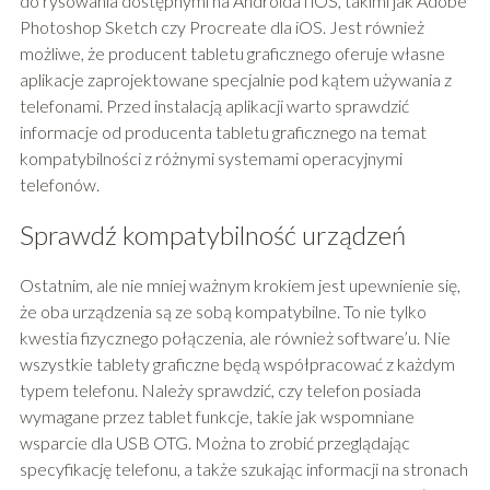
do rysowania dostępnymi na Androida i iOS, takimi jak Adobe
Photoshop Sketch czy Procreate dla iOS. Jest również
możliwe, że producent tabletu graficznego oferuje własne
aplikacje zaprojektowane specjalnie pod kątem używania z
telefonami. Przed instalacją aplikacji warto sprawdzić
informacje od producenta tabletu graficznego na temat
kompatybilności z różnymi systemami operacyjnymi
telefonów.
Sprawdź kompatybilność urządzeń
Ostatnim, ale nie mniej ważnym krokiem jest upewnienie się,
że oba urządzenia są ze sobą kompatybilne. To nie tylko
kwestia fizycznego połączenia, ale również software’u. Nie
wszystkie tablety graficzne będą współpracować z każdym
typem telefonu. Należy sprawdzić, czy telefon posiada
wymagane przez tablet funkcje, takie jak wspomniane
wsparcie dla USB OTG. Można to zrobić przeglądając
specyfikację telefonu, a także szukając informacji na stronach